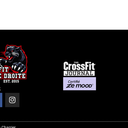
s
 Charrier