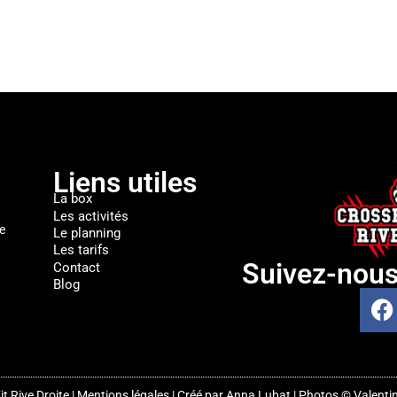
Liens utiles
La box
Les activités
e
Le planning
Les tarifs
Suivez-nou
Contact
Blog
t Rive Droite |
Mentions légales
| Créé par
Anna Lubat
| Photos ©
Valentin